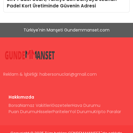
Padel Kort Üretiminde Güvenin Adresi
Türkiye'nin Manşeti Gundemmanset.com
Reklam & İşbirliği:
habersonuclari@gmail.com
Hakkımızda
Borsa
Namaz Vakitleri
Gazeteler
Hava Durumu
Puan Durumu
Hisseler
Pariteler
Yol Durumu
Kripto Paralar