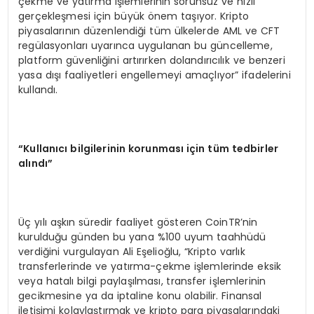
çekme ve yatırma işlemlerinin sorunsuz ve hızlı
gerçekleşmesi için büyük önem taşıyor. Kripto
piyasalarının düzenlendiği tüm ülkelerde AML ve CFT
regülasyonları uyarınca uygulanan bu güncelleme,
platform güvenliğini artırırken dolandırıcılık ve benzeri
yasa dışı faaliyetleri engellemeyi amaçlıyor” ifadelerini
kullandı.
“
Kullanıcı bilgilerinin korunması iç
in t
üm tedbirler
alındı”
Üç yılı aşkın süredir faaliyet gösteren CoinTR’nin
kurulduğu günden bu yana %100 uyum taahhüdü
verdiğini vurgulayan Ali Eşelioğlu, “Kripto varlık
transferlerinde ve yatırma-çekme işlemlerinde eksik
veya hatalı bilgi paylaşılması, transfer işlemlerinin
gecikmesine ya da iptaline konu olabilir. Finansal
iletişimi kolaylaştırmak ve kripto para piyasalarındaki