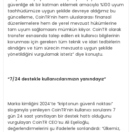
güvenliğe ek bir katman eklemek amacıyla %100 uyum
taahhüdümüze uygun şekilde devreye aldığımız bu
güncelleme, CoinTR’nin hem uluslararası finansal
düzenlemelere hem de yerel mevzuat hükümlerine
tam uyum sağlamasını mümkün kılıyor. CoinTR olarak
transfer esnasında talep edilen ek kullanıcı bilgilerinin
korunması için gereken tüm teknik ve idari tedbirlerin
alındığını ve tüm sürecin mevzuata uygun şekilde
yönetildiğini vurgulamak isteriz” diye konuştu.
“
7/24 destekle kullanıcılarımızın yanı
nday
ız”
Marka kimliğini 2024’te “kriptonun güvenli noktası”
sloganıyla yenileyen CoinTR’nin kullanıcı sorularını 7
gün 24 saat yanıtlayan bir destek hattı olduğunu
vurgulayan CoinTR CEO’su Ali Eşelioğlu,
değerlendirmelerini şu ifadelerle sonlandırdı: “Ülkemiz,