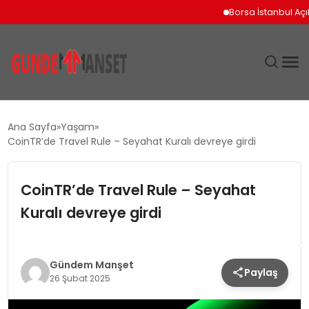
Borsa İstanbul Açılışını
SIYASET
Ana Sayfa
Yaşam
CoinTR’de Travel Rule – Seyahat Kuralı devreye girdi
DÜNYA
CoinTR’de Travel Rule – Seyahat
EKONOMI
Kuralı devreye girdi
SPOR
TEKNOLOJI
Gündem Manşet
Paylaş
26 Şubat 2025
YAŞAM