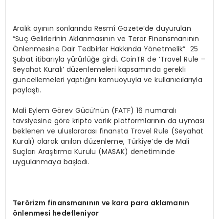
Aralık ayının sonlarında Resmî Gazete’de duyurulan
“Suç Gelirlerinin Aklanmasının ve Terör Finansmanının
Önlenmesine Dair Tedbirler Hakkında Yönetmelik” 25
Şubat itibarıyla yürürlüğe girdi. CoinTR de ‘Travel Rule –
Seyahat Kuralı’ düzenlemeleri kapsamında gerekli
güncellemeleri yaptığını kamuoyuyla ve kullanıcılarıyla
paylaştı.
Mali Eylem Görev Gücü’nün (FATF) 16 numaralı
tavsiyesine göre kripto varlık platformlarının da uyması
beklenen ve uluslararası finansta Travel Rule (Seyahat
Kuralı) olarak anılan düzenleme, Türkiye’de de Mali
Suçları Araştırma Kurulu (MASAK) denetiminde
uygulanmaya başladı.
Ter
ö
rizm finansmanının ve kara para aklamanın
ö
nlenmesi hedefleniyor