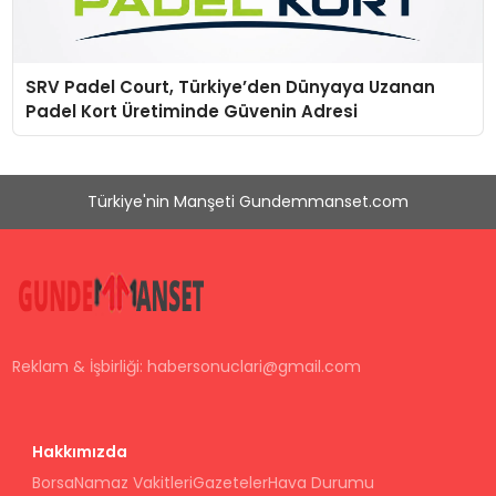
SRV Padel Court, Türkiye’den Dünyaya Uzanan
Padel Kort Üretiminde Güvenin Adresi
Türkiye'nin Manşeti Gundemmanset.com
Reklam & İşbirliği:
habersonuclari@gmail.com
Hakkımızda
Borsa
Namaz Vakitleri
Gazeteler
Hava Durumu