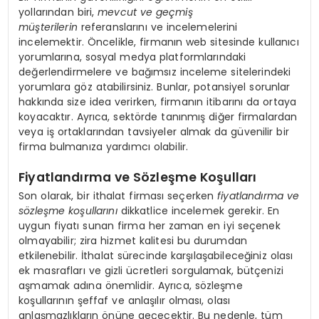
yollarından biri,
mevcut ve geçmiş
müşterilerin
referanslarını ve incelemelerini
incelemektir. Öncelikle, firmanın web sitesinde kullanıcı
yorumlarına, sosyal medya platformlarındaki
değerlendirmelere ve bağımsız inceleme sitelerindeki
yorumlara göz atabilirsiniz. Bunlar, potansiyel sorunlar
hakkında size idea verirken, firmanın itibarını da ortaya
koyacaktır. Ayrıca, sektörde tanınmış diğer firmalardan
veya iş ortaklarından tavsiyeler almak da güvenilir bir
firma bulmanıza yardımcı olabilir.
Fiyatlandırma ve Sözleşme Koşulları
Son olarak, bir ithalat firması seçerken
fiyatlandırma ve
sözleşme koşullarını
dikkatlice incelemek gerekir. En
uygun fiyatı sunan firma her zaman en iyi seçenek
olmayabilir; zira hizmet kalitesi bu durumdan
etkilenebilir. İthalat sürecinde karşılaşabileceğiniz olası
ek masrafları ve gizli ücretleri sorgulamak, bütçenizi
aşmamak adına önemlidir. Ayrıca, sözleşme
koşullarının şeffaf ve anlaşılır olması, olası
anlaşmazlıkların önüne geçecektir. Bu nedenle, tüm