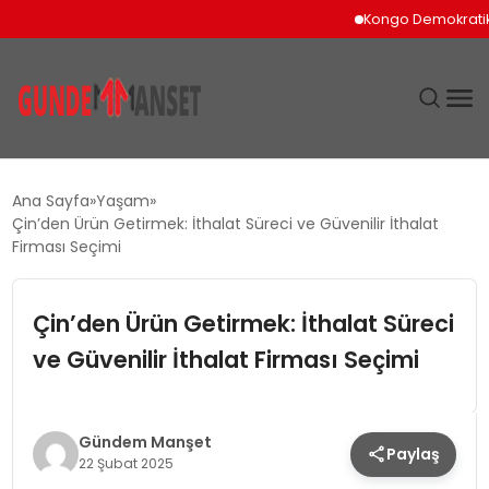
Kongo Demokratik Cumhuri
SIYASET
Ana Sayfa
Yaşam
Çin’den Ürün Getirmek: İthalat Süreci ve Güvenilir İthalat
DÜNYA
Firması Seçimi
EKONOMI
Çin’den Ürün Getirmek: İthalat Süreci
ve Güvenilir İthalat Firması Seçimi
SPOR
TEKNOLOJI
Gündem Manşet
Paylaş
22 Şubat 2025
YAŞAM