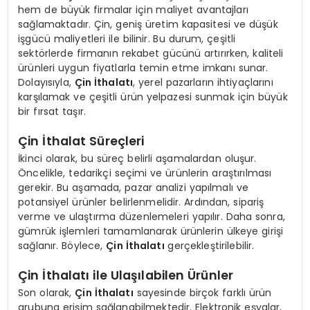
hem de büyük firmalar için maliyet avantajları
sağlamaktadır. Çin, geniş üretim kapasitesi ve düşük
işgücü maliyetleri ile bilinir. Bu durum, çeşitli
sektörlerde firmanın rekabet gücünü artırırken, kaliteli
ürünleri uygun fiyatlarla temin etme imkanı sunar.
Dolayısıyla,
Çin İthalatı
, yerel pazarların ihtiyaçlarını
karşılamak ve çeşitli ürün yelpazesi sunmak için büyük
bir fırsat taşır.
Çin İthalat Süreçleri
İkinci olarak, bu süreç belirli aşamalardan oluşur.
Öncelikle, tedarikçi seçimi ve ürünlerin araştırılması
gerekir. Bu aşamada, pazar analizi yapılmalı ve
potansiyel ürünler belirlenmelidir. Ardından, sipariş
verme ve ulaştırma düzenlemeleri yapılır. Daha sonra,
gümrük işlemleri tamamlanarak ürünlerin ülkeye girişi
sağlanır. Böylece,
Çin İthalatı
gerçekleştirilebilir.
Çin İthalatı ile Ulaşılabilen Ürünler
Son olarak,
Çin İthalatı
sayesinde birçok farklı ürün
grubuna erişim sağlanabilmektedir. Elektronik eşyalar,