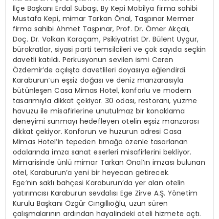
İlçe Başkanı Erdal Subaşı, By Kepi Mobilya firma sahibi
Mustafa Kepi, mimar Tarkan Önal, Taşpınar Mermer
firma sahibi Ahmet Taşpınar, Prof. Dr. Ömer Akçalı,
Doç. Dr. Volkan Karaçam, Psikiyatrist Dr. Bülent Uygur,
bürokratlar, siyasi parti temsilcileri ve çok sayıda seçkin
davetli katıldı. Perküsyonun sevilen ismi Ceren
Özdemir’de açılışta davetlileri doyasıya eğlendirdi.
Karaburun’un eşsiz doğası ve deniz manzarasıyla
bütünleşen Casa Mimas Hotel, konforlu ve modern
tasarımıyla dikkat çekiyor. 30 odası, restoranı, yüzme
havuzu ile misafirlerine unutulmaz bir konaklama
deneyimi sunmayı hedefleyen otelin eşsiz manzarası
dikkat çekiyor. Konforun ve huzurun adresi Casa
Mimas Hotel’in tepeden tırnağa özenle tasarlanan
odalarında imza sanat eserleri misafirlerini bekliyor.
Mimarisinde ünlü mimar Tarkan Önal’ın imzası bulunan
otel, Karaburun’a yeni bir heyecan getirecek.
Ege’nin saklı bahçesi Karaburun’da yer alan otelin
yatırımcısı Karaburun sevdalısı Ege Zirve A.Ş. Yönetim
Kurulu Başkanı Özgür Cıngıllıoğlu, uzun süren
çalışmalarının ardından hayalindeki oteli hizmete açtı.