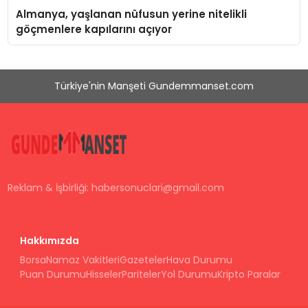
Almanya, yaşlanan nüfusun yerine nitelikli
göçmenlere kapılarını açıyor
Türkiye'nin Manşeti Gundemmanset.com
Reklam & İşbirliği:
habersonuclari@gmail.com
Hakkımızda
Borsa
Namaz Vakitleri
Gazeteler
Hava Durumu
Puan Durumu
Hisseler
Pariteler
Yol Durumu
Kripto Paralar