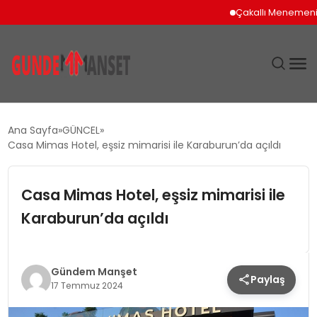
Çakallı Menemeni İçi
SIYASET
Ana Sayfa
GÜNCEL
Casa Mimas Hotel, eşsiz mimarisi ile Karaburun’da açıldı
DÜNYA
Casa Mimas Hotel, eşsiz mimarisi ile
EKONOMI
Karaburun’da açıldı
SPOR
TEKNOLOJI
Gündem Manşet
Paylaş
17 Temmuz 2024
YAŞAM