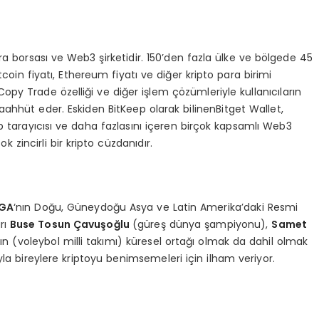
ara borsası ve Web3 şirketidir. 150’den fazla ülke ve bölgede 45
coin fiyatı, Ethereum fiyatı ve diğer kripto para birimi
opy Trade özelliği ve diğer işlem çözümleriyle kullanıcıların
aahhüt eder. Eskiden BitKeep olarak bilinenBitget Wallet,
pp tarayıcısı ve daha fazlasını içeren birçok kapsamlı Web3
zincirli bir kripto cüzdanıdır.
IGA
‘nın Doğu, Güneydoğu Asya ve Latin Amerika’daki Resmi
rı
Buse Tosun Çavuşoğlu
(güreş dünya şampiyonu),
Samet
‘ın (voleybol milli takımı) küresel ortağı olmak da dahil olmak
ığıyla bireylere kriptoyu benimsemeleri için ilham veriyor.