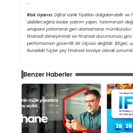
Risk Uyarısı
: Dijital varlık fiyatları dalgalanabilir v
alabileceğiniz kadar yatırım yapın. Yatırımınızı
n de
ğ
anapara yatırımınızı geri alamamanız mümkündür. 
finansal deneyiminizi ve finansal durumunuzu g
ö
z
performansın güvenilir bir
ö
lçüsü değildir. Bitget,
Buradaki hiçbir şey finansal tavsiye olarak yoruml
Benzer Haberler