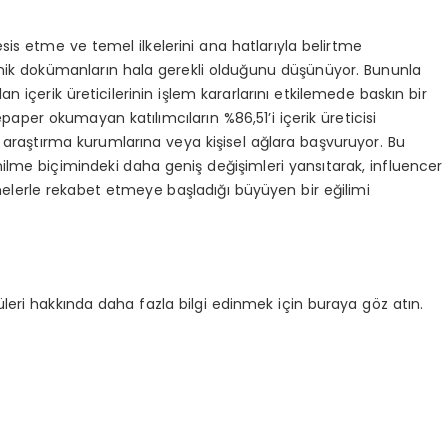
 tesis etme ve temel ilkelerini ana hatlarıyla belirtme
nik dokümanların hala gerekli olduğunu düşünüyor. Bununla
n içerik üreticilerinin işlem kararlarını etkilemede baskın bir
aper okumayan katılımcıların %86,51’i içerik üreticisi
 araştırma kurumlarına veya kişisel ağlara başvuruyor. Bu
ilme biçimindeki daha geniş değişimleri yansıtarak, influencer
melerle rekabet etmeye başladığı büyüyen bir eğilimi
leri hakkında daha fazla bilgi edinmek için buraya göz atın.