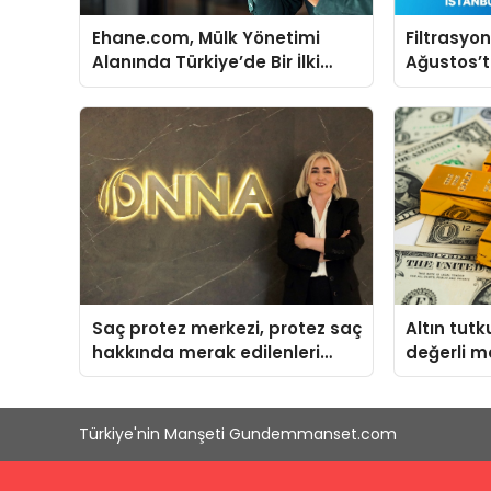
Ehane.com, Mülk Yönetimi
Filtrasyo
Alanında Türkiye’de Bir İlki
Ağustos’t
Gerçekleştirmek İçin Yayında
buluşaca
Saç protez merkezi, protez saç
Altın tut
hakkında merak edilenleri
değerli m
anlattı
uyardı!
Türkiye'nin Manşeti Gundemmanset.com