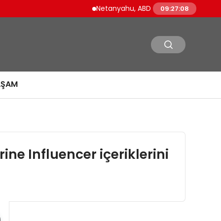
Netanyahu, ABD Savunma Bakanı Pete He
09:27:09
AŞAM
ine Influencer içeriklerini