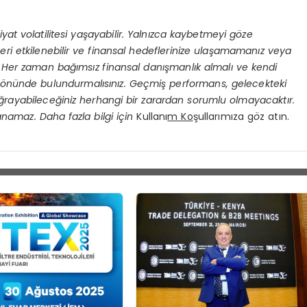
e fiyat volatilitesi yaşayabilir. Yalnızca kaybetmeyi g
ö
ze
eri etkilenebilir ve finansal hedeflerinize ulaşamamanız veya
Her zaman bağımsız finansal danışmanlık almalı ve kendi
ö
nünde bulundurmalısınız. Geçmiş performans, gelecekteki
 uğrayabileceğiniz herhangi bir zarardan sorumlu olmayacaktır.
anamaz. Daha fazla bilgi için
Kullanı
m Ko
şullarımıza g
ö
z atın.