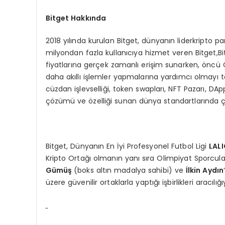
Bitget Hakkında
2018 yılında kurulan Bitget, dünyanın liderkripto p
milyondan fazla kullanıcıya hizmet veren Bitget,Bit
fiyatlarına gerçek zamanlı erişim sunarken, öncü C
daha akıllı işlemler yapmalarına yardımcı olmayı t
cüzdan işlevselliği, token swapları, NFT Pazarı, DA
çözümü ve özelliği sunan dünya standartlarında çok 
Bitget, Dünyanın En İyi Profesyonel Futbol Ligi
LAL
Kripto Ortağı olmanın yanı sıra Olimpiyat Sporcula
Gümüş
(boks altın madalya sahibi) ve
İlkin Aydın
üzere güvenilir ortaklarla yaptığı işbirlikleri aracıl