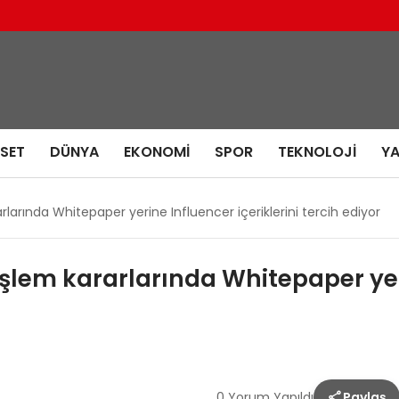
ASET
DÜNYA
EKONOMI
SPOR
TEKNOLOJI
Y
rarlarında Whitepaper yerine Influencer içeriklerini tercih ediyor
 işlem kararlarında Whitepaper yer
0 Yorum Yapıldı
Paylaş