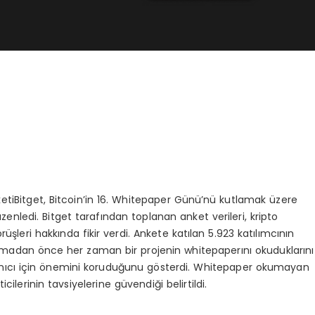
ketiBitget, Bitcoin’in 16. Whitepaper Günü’nü kutlamak üzere
zenledi. Bitget tarafından toplanan anket verileri, kripto
leri hakkında fikir verdi. Ankete katılan 5.923 katılımcının
pmadan önce her zaman bir projenin whitepaperını okuduklarını
nıcı için önemini koruduğunu gösterdi. Whitepaper okumayan
ticilerinin tavsiyelerine güvendiği belirtildi.