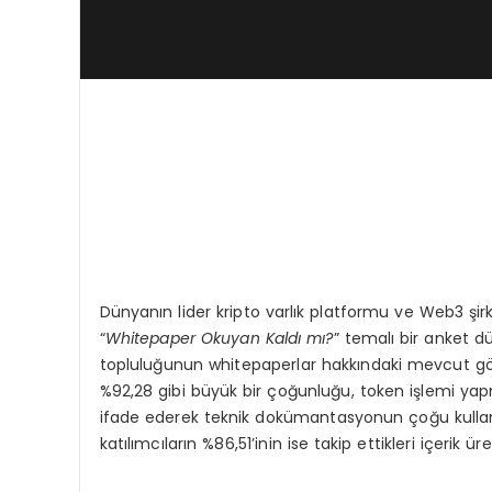
Dünyanın lider kripto varlık platformu ve Web3 şir
“
Whitepaper Okuyan Kaldı mı
?
” temalı bir anket dü
topluluğunun whitepaperlar hakkındaki mevcut görüş
%92,28 gibi büyük bir çoğunluğu, token işlemi ya
ifade ederek teknik dokümantasyonun çoğu kulla
katılımcıların %86,51’inin ise takip ettikleri içerik üre