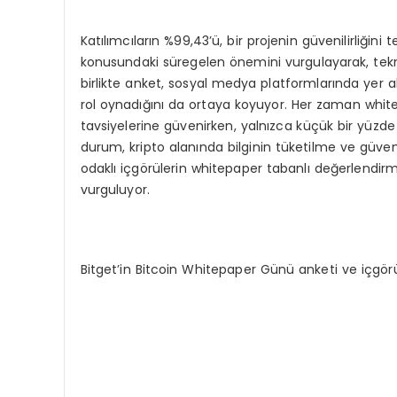
Katılımcıların %99,43’ü, bir projenin güvenilirliğini
konusundaki süregelen önemini vurgulayarak, tek
birlikte anket, sosyal medya platformlarında yer ala
rol oynadığını da ortaya koyuyor. Her zaman whitep
tavsiyelerine güvenirken, yalnızca küçük bir yüzde
durum, kripto alanında bilginin tüketilme ve güven
odaklı içgörülerin whitepaper tabanlı değerlendir
vurguluyor.
Bitget’in Bitcoin Whitepaper Günü anketi ve içgörü