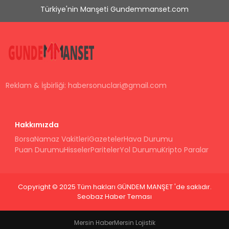
Türkiye'nin Manşeti Gundemmanset.com
Reklam & İşbirliği:
habersonuclari@gmail.com
Hakkımızda
Borsa
Namaz Vakitleri
Gazeteler
Hava Durumu
Puan Durumu
Hisseler
Pariteler
Yol Durumu
Kripto Paralar
Copyright © 2025 Tüm hakları GÜNDEM MANŞET 'de saklıdır.
Seobaz Haber Teması
Mersin Haber
Mersin Lojistik