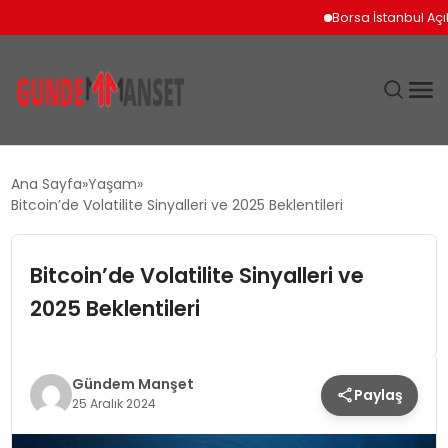
Borsa İstanbul Açılışını
SIYASET
Ana Sayfa
Yaşam
Bitcoin’de Volatilite Sinyalleri ve 2025 Beklentileri
DÜNYA
Bitcoin’de Volatilite Sinyalleri ve
EKONOMI
2025 Beklentileri
SPOR
TEKNOLOJI
Gündem Manşet
Paylaş
25 Aralık 2024
YAŞAM