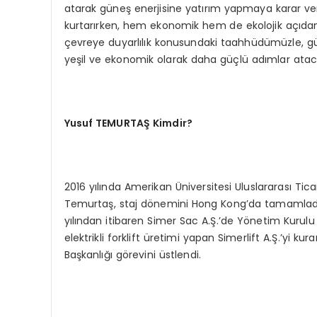
atarak güneş enerjisine yatırım yapmaya karar verd
kurtarırken, hem ekonomik hem de ekolojik açıdan b
çevreye duyarlılık konusundaki taahhüdümüzle, gü
yeşil ve ekonomik olarak daha güçlü adımlar ataca
Yusuf TEMURTAŞ Kimdir?
2016 yılında Amerikan Üniversitesi Uluslararası T
Temurtaş, staj dönemini Hong Kong’da tamamladı.
yılından itibaren Simer Sac A.Ş.’de Yönetim Kurulu B
elektrikli forklift üretimi yapan Simerlift A.Ş.’yi 
Başkanlığı görevini üstlendi.