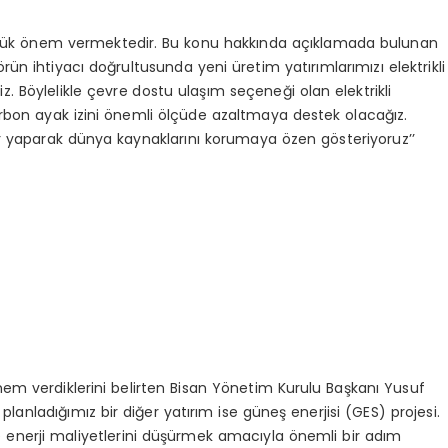
büyük önem vermektedir. Bu konu hakkında açıklamada bulunan
ün ihtiyacı doğrultusunda yeni üretim yatırımlarımızı elektrikli
z. Böylelikle çevre dostu ulaşım seçeneği olan elektrikli
, karbon ayak izini önemli ölçüde azaltmaya destek olacağız.
r yaparak dünya kaynaklarını korumaya özen gösteriyoruz’’
 önem verdiklerini belirten Bisan Yönetim Kurulu Başkanı Yusuf
n planladığımız bir diğer yatırım ise güneş enerjisi (GES) projesi.
ve enerji maliyetlerini düşürmek amacıyla önemli bir adım