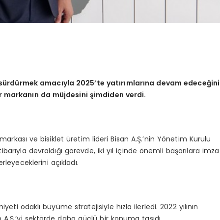
ni sürdürmek amacıyla 2025’te yatırımlarına devam edeceğini
ir markanın da müjdesini şimdiden verdi.
 markası ve bisiklet üretim lideri Bisan A.Ş.’nin Yönetim Kurulu
barıyla devraldığı görevde, iki yıl içinde önemli başarılara imza
erleyeceklerini açıkladı.
yeti odaklı büyüme stratejisiyle hızla ilerledi. 2022 yılının
n A.Ş.’yi sektörde daha güçlü bir konuma taşıdı.