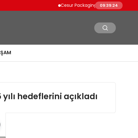
Cesur Packaging, Mısır’daki Üretim Üssünü 
09:39:25
AŞAM
ılı hedeflerini açıkladı