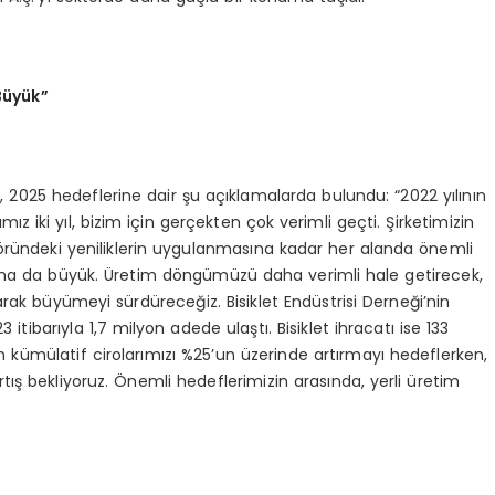
Büyük”
 2025 hedeflerine dair şu açıklamalarda bulundu: “2022 yılının
z iki yıl, bizim için gerçekten çok verimli geçti. Şirketimizin
ktöründeki yeniliklerin uygulanmasına kadar her alanda önemli
z daha da büyük. Üretim döngümüzü daha verimli hale getirecek,
arak büyümeyi sürdüreceğiz. Bisiklet Endüstrisi Derneği’nin
 itibarıyla 1,7 milyon adede ulaştı. Bisiklet ihracatı ise 133
 kümülatif cirolarımızı %25’un üzerinde artırmayı hedeflerken,
rtış bekliyoruz. Önemli hedeflerimizin arasında, yerli üretim