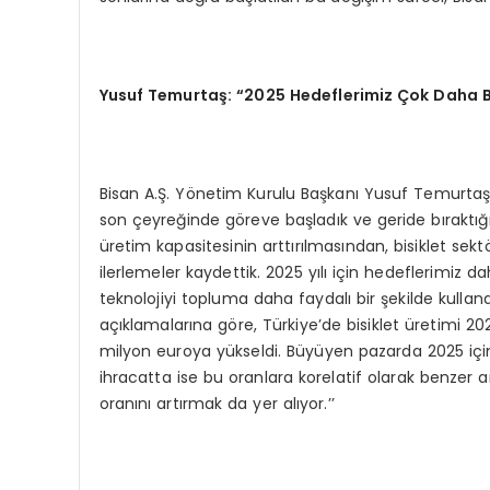
Yusuf Temurtaş: “2025 Hedeflerimiz Çok Daha 
Bisan A.Ş. Yönetim Kurulu Başkanı Yusuf Temurtaş,
son çeyreğinde göreve başladık ve geride bıraktığımı
üretim kapasitesinin arttırılmasından, bisiklet se
ilerlemeler kaydettik. 2025 yılı için hedeflerimi
teknolojiyi topluma daha faydalı bir şekilde kullan
açıklamalarına göre, Türkiye’de bisiklet üretimi 2023
milyon euroya yükseldi. Büyüyen pazarda 2025 için
ihracatta ise bu oranlara korelatif olarak benzer a
oranını artırmak da yer alıyor.’’