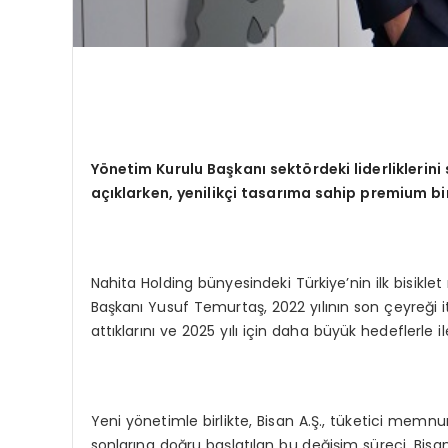
Yönetim Kurulu Başkanı sektördeki liderlikleri
açıklarken, yenilikçi tasarıma sahip premium b
Nahita Holding bünyesindeki Türkiye’nin ilk bisiklet
Başkanı Yusuf Temurtaş, 2022 yılının son çeyreği iti
attıklarını ve 2025 yılı için daha büyük hedeflerle il
Yeni yönetimle birlikte, Bisan A.Ş., tüketici memnuni
sonlarına doğru başlatılan bu değişim süreci, Bisa