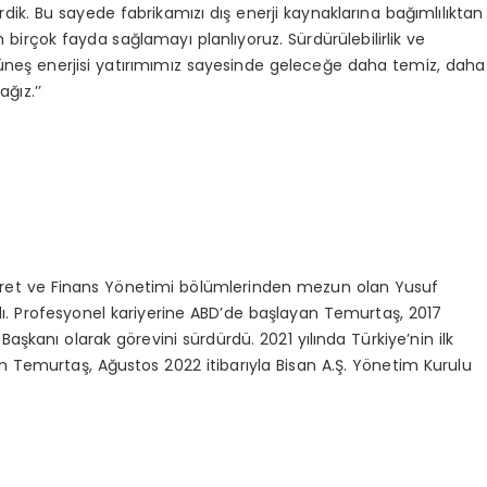
ik. Bu sayede fabrikamızı dış enerji kaynaklarına bağımlılıktan
irçok fayda sağlamayı planlıyoruz. Sürdürülebilirlik ve
neş enerjisi yatırımımız sayesinde geleceğe daha temiz, daha
ğız.’’
icaret ve Finans Yönetimi bölümlerinden mezun olan Yusuf
 Profesyonel kariyerine ABD’de başlayan Temurtaş, 2017
aşkanı olarak görevini sürdürdü. 2021 yılında Türkiye’nin ilk
kuran Temurtaş, Ağustos 2022 itibarıyla Bisan A.Ş. Yönetim Kurulu