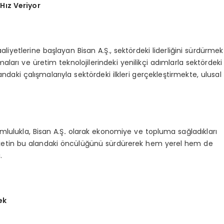
Hız Veriyor
faaliyetlerine başlayan Bisan A.Ş., sektördeki liderliğini sürdürmek
ları ve üretim teknolojilerindeki yenilikçi adımlarla sektördeki
ndaki çalışmalarıyla sektördeki ilkleri gerçekleştirmekte, ulusal
lulukla, Bisan A.Ş
.
olarak ekonomiye ve topluma sağladıkları
şirketin bu alandaki öncülüğünü sürdürerek hem yerel hem de
.
ek