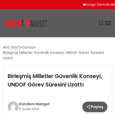
Kongo Demokratik Cumh
SIYASET
Ana Sayfa
Dünya
Birleşmiş Milletler Güvenlik Konseyi, UNDOF Görev Süresini
DÜNYA
Uzattı
EKONOMI
Birleşmiş Milletler Güvenlik Konseyi,
UNDOF Görev Süresini Uzattı
SPOR
TEKNOLOJI
Gündem Manşet
Paylaş
21 Aralık 2024
YAŞAM