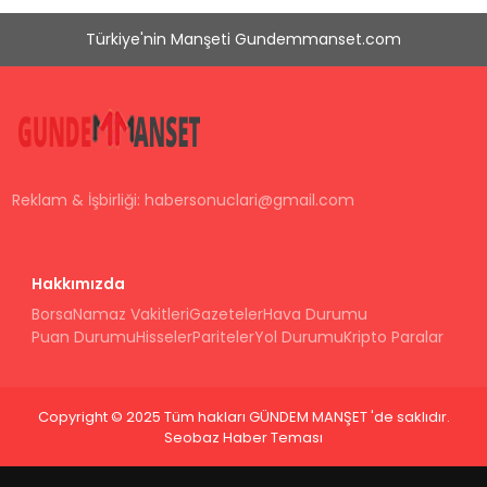
Türkiye'nin Manşeti Gundemmanset.com
Reklam & İşbirliği:
habersonuclari@gmail.com
Hakkımızda
Borsa
Namaz Vakitleri
Gazeteler
Hava Durumu
Puan Durumu
Hisseler
Pariteler
Yol Durumu
Kripto Paralar
Copyright © 2025 Tüm hakları GÜNDEM MANŞET 'de saklıdır.
Seobaz Haber Teması