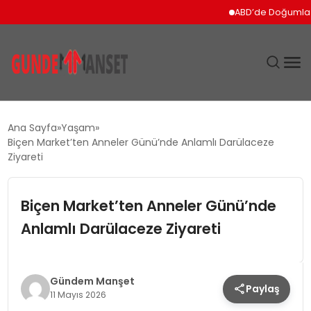
ABD’de Doğumla Vatandaşl
SIYASET
Ana Sayfa
Yaşam
Biçen Market’ten Anneler Günü’nde Anlamlı Darülaceze
DÜNYA
Ziyareti
EKONOMI
Biçen Market’ten Anneler Günü’nde
Anlamlı Darülaceze Ziyareti
SPOR
TEKNOLOJI
Gündem Manşet
Paylaş
11 Mayıs 2026
YAŞAM