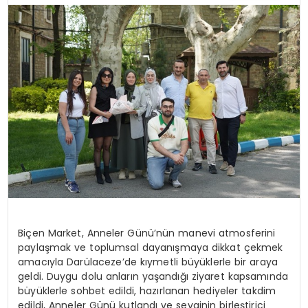
Biçen Market, Anneler Günü’nün manevi atmosferini
paylaşmak ve toplumsal dayanışmaya dikkat çekmek
amacıyla Darülaceze’de kıymetli büyüklerle bir araya
geldi. Duygu dolu anların yaşandığı ziyaret kapsamında
büyüklerle sohbet edildi,
hazırlanan hediyeler takdim
edildi,
Anneler Günü kutlandı ve sevginin birleştirici