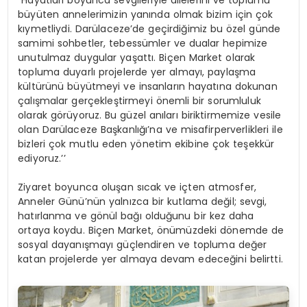
“Hayatları boyunca sevgileriyle ailelerini ve toplumu
büyüten annelerimizin yanında olmak bizim için çok
kıymetliydi. Darülaceze’de geçirdiğimiz bu özel günde
samimi sohbetler, tebessümler ve dualar hepimize
unutulmaz duygular yaşattı. Biçen Market olarak
topluma duyarlı projelerde yer almayı, paylaşma
kültürünü büyütmeyi ve insanların hayatına dokunan
çalışmalar gerçekleştirmeyi önemli bir sorumluluk
olarak görüyoruz.
Bu güzel anıları biriktirmemize vesile
olan Darülaceze Başkanlığı’na ve misafirperverlikleri ile
bizleri çok mutlu eden yönetim ekibine çok teşekkür
ediyoruz.’’
Ziyaret boyunca oluşan sıcak ve içten atmosfer,
Anneler Günü’nün yalnızca bir kutlama değil; sevgi,
hatırlanma ve gönül bağı olduğunu bir kez daha
ortaya koydu. Biçen Market, önümüzdeki dönemde de
sosyal dayanışmayı güçlendiren ve topluma değer
katan projelerde yer almaya devam edeceğini belirtti.