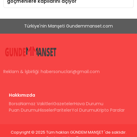
göçmenlere kapılarını açıyor
Türkiye'nin Manşeti Gundemmanset.com
Reklam & İşbirliği:
habersonuclari@gmail.com
Hakkımızda
Borsa
Namaz Vakitleri
Gazeteler
Hava Durumu
Puan Durumu
Hisseler
Pariteler
Yol Durumu
Kripto Paralar
Copyright © 2025 Tüm hakları GÜNDEM MANŞET 'de saklıdır.