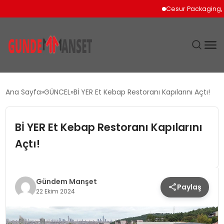
Cesur Packaging, Mısır
SIYASET
Ana Sayfa
GÜNCEL
Bİ YER Et Kebap Restoranı Kapılarını Açtı!
DÜNYA
Bİ YER Et Kebap Restoranı Kapılarını
EKONOMI
Açtı!
SPOR
Gündem Manşet
Paylaş
TEKNOLOJI
22 Ekim 2024
YAŞAM