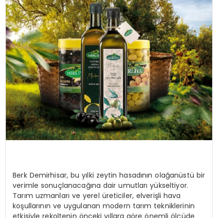
Berk Demirhisar, bu yılki zeytin hasadının olağanüstü bir
verimle sonuçlanacağına dair umutları yükseltiyor.
Tarım uzmanları ve yerel üreticiler, elverişli hava
koşullarının ve uygulanan modern tarım tekniklerinin
etkisiyle rekoltenin önceki yıllara göre önemli ölçüde