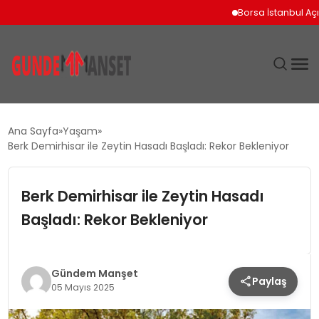
Borsa İstanbul Açılışını Yüz
SIYASET
Ana Sayfa
Yaşam
Berk Demirhisar ile Zeytin Hasadı Başladı: Rekor Bekleniyor
DÜNYA
Berk Demirhisar ile Zeytin Hasadı
EKONOMI
Başladı: Rekor Bekleniyor
SPOR
TEKNOLOJI
Gündem Manşet
Paylaş
05 Mayıs 2025
YAŞAM