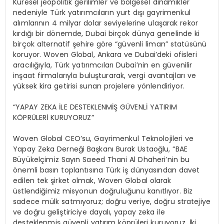
Küresel jeopolitik gerilimler ve bölgesel dinamikler
nedeniyle Türk yatırımcıların yurt dışı gayrimenkul
alımlarının 4 milyar dolar seviyelerine ulaşarak rekor
kırdığı bir dönemde, Dubai birçok dünya genelinde ki
birçok alternatif
şehire
göre “güvenli liman” statüsünü
koruyor.
Woven
Global, Ankara ve Dubai’deki ofisleri
aracılığıyla, Türk yatırımcıları Dubai’nin en güvenilir
inşaat firmalarıyla buluşturarak, vergi avantajları ve
yüksek kira getirisi sunan projelere yönlendiriyor.
“
YAPAY ZEKA İLE DESTEKLENMİŞ GÜVENLİ YATIRIM
KÖPRÜLERİ KURUYORUZ”
Woven
Global CEO’su, Gayrimenkul Teknolojileri ve
Yapay
Zeka
Derneği Başkanı Burak Ustaoğlu,
“
BAE
Büyükelçimiz Sayın
Saeed
Thani
Al
Dhaheri’nin
bu
önemli basın toplantısına Türk iş dünyasından davet
edilen tek şirket olmak,
Woven
Global olarak
üstlendiğimiz misyonun doğruluğunu kanıtlıyor. Biz
sadece mülk satmıyoruz; doğru veriye, doğru stratejiye
ve doğru geliştiriciye dayalı, yapay
zeka
ile
desteklenmiş güvenli yatırım köprüleri kuruyoruz. İki