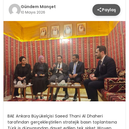
Gündem Manşet
Paylaş
10 Mayıs 2026
BAE Ankara Büyükelçisi
Saeed
Thani
Al
Dhaheri
tarafından gerçekleştirilen stratejik basın toplantısına
Türk iş dünyasından davet edilen tek şirket
Woven