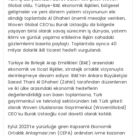
Global oldu. Türkiye–BAE ekonomik ilişkileri, bölgesel
gelişmeler ve yeni dönem yatırım vizyonunun ele
alındığı toplantıda Al
Dhaheri
önemli mesajlar verirken,
Woven
Global CEO
’
su Burak Ustaoğlu da bölgede
yaşayan birisi olarak savaş sürecinin iş dünyası, yatırım
iklimi ve günlük yaşama etkilerine ilişkin sahadaki
gözlemlerini basınla paylaştı. Toplantıda ayrıca 40
milyar dolarlık ikili ticaret hedefi vurgulandı.
Türkiye ile Birleşik Arap Emirlikleri (BAE) arasındaki
ekonomik ve ticari ilişkiler, stratejik ortaklık vizyonuyla
derinleşmeye devam ediyor. BAE’nin Ankara Büyükelçisi
Saeed
Thani
Al
Dhaheri
(Zahiri) tarafından düzenlenen
ve iki ülke arasındaki ekonomik hedeflerin
değerlendirildiği son basın toplantısına, Türk
gayrimenkul ve teknoloji sektöründen tek Türk şirketi
olarak
Woven
Uluslararası Gayrimenkul (
Woven
Global)
CEO’su Burak Ustaoğlu özel davetli olarak katıldı.
Eylül 2023’te yürürlüğe giren Kapsamlı Ekonomik
Ortaklık Anlaşması
‘;
nın
(CEPA) ardından ivme kazanan