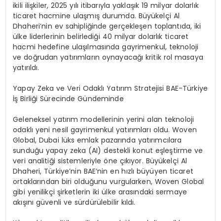
ikili ilişkiler, 2025 yılı itibarıyla yaklaşık 19 milyar dolarlık
ticaret hacmine ulaşmış durumda. Büyükelçi Al
Dhaheri’nin
ev sahipliğinde gerçekleşen toplantıda, iki
ülke liderlerinin belirlediği 40 milyar dolarlık ticaret
hacmi hedefine ulaşılmasında gayrimenkul, teknoloji
ve doğrudan yatırımların oynayacağı kritik rol masaya
yatırıldı.
Yapay
Zeka
ve Veri Odaklı Yatırım Stratejisi BAE-Türkiye
İş Birliği Sürecinde Gündeminde
Geleneksel yatırım modellerinin yerini alan teknoloji
odaklı yeni nesil gayrimenkul yatırımları oldu.
Woven
Global, Dubai lüks emlak pazarında yatırımcılara
sunduğu yapay
zeka
(AI) destekli konut eşleştirme ve
veri analitiği sistemleriyle öne çıkıyor. Büyükelçi Al
Dhaheri
, Türkiye’nin BAE’nin en hızlı büyüyen ticaret
ortaklarından biri olduğunu vurgularken,
Woven
Global
gibi yenilikçi şirketlerin iki ülke arasındaki sermaye
akışını güvenli ve sürdürülebilir kıldı.