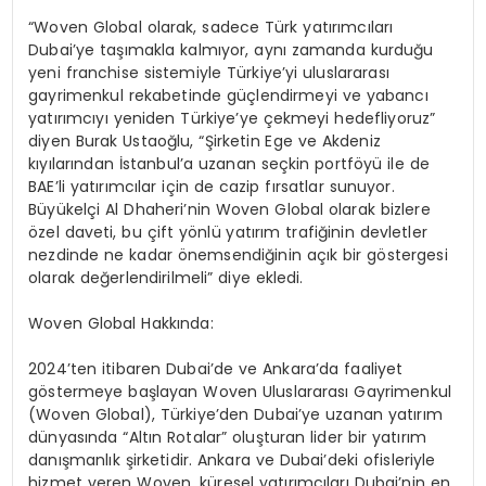
“
Woven
Global olarak, sadece Türk yatırımcıları
Dubai’ye taşımakla kalmıyor, aynı zamanda kurduğu
yeni
franchise
sistemiyle Türkiye’yi uluslararası
gayrimenkul rekabetinde güçlendirmeyi ve yabancı
yatırımcıyı yeniden Türkiye’ye çekmeyi hedefliyoruz”
diyen Burak Ustaoğlu, “Şirketin Ege ve Akdeniz
kıyılarından İstanbul’a uzanan seçkin portföyü ile de
BAE’li
yatırımcılar için de cazip fırsatlar sunuyor.
Büyükelçi Al
Dhaheri’nin
Woven
Global olarak bizlere
özel daveti, bu çift yönlü yatırım trafiğinin devletler
nezdinde ne kadar önemsendiğinin açık bir göstergesi
olarak değerlendirilmeli” diye ekledi.
Woven
Global Hakkında:
2024’ten itibaren Dubai’de ve Ankara’da faaliyet
göstermeye başlayan
Woven
Uluslararası Gayrimenkul
(
Woven
Global), Türkiye’den Dubai’ye uzanan yatırım
dünyasında “Altın Rotalar” oluşturan lider bir yatırım
danışmanlık şirketidir. Ankara ve Dubai’deki ofisleriyle
hizmet veren
Woven
, küresel yatırımcıları Dubai’nin en