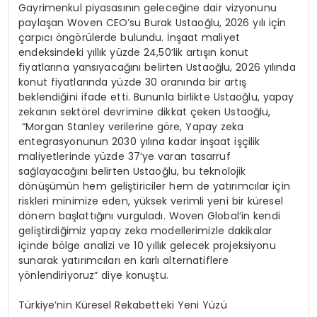
Gayrimenkul piyasasının geleceğine dair vizyonunu
paylaşan
Woven
CEO’su Burak Ustaoğlu,
2026 yılı için
çarpıcı öngörülerde bulundu. İnşaat maliyet
endeksindeki yıllık yüzde 24,50’lik artışın konut
fiyatlarına yansıyacağını belirten Ustaoğlu, 2026 yılında
konut fiyatlarında yüzde 30 oranında bir artış
beklendiğini ifade etti. Bununla birlikte Ustaoğlu, yapay
zekanın sektörel devrimine dikkat çeken
Ustaoğlu,
“
Morgan
Stanley
verilerine göre, Yapay zeka
entegrasyonunun 2030 yılına kadar inşaat işçilik
maliyetlerinde yüzde 37’ye varan tasarruf
sağlayacağını belirten Ustaoğlu, bu teknolojik
dönüşümün hem geliştiriciler hem de yatırımcılar için
riskleri minimize eden, yüksek verimli yeni bir küresel
dönem başlattığını vurguladı.
Woven
Global’in kendi
geliştirdiğimiz yapay
zeka
modellerimizle dakikalar
içinde bölge analizi ve 10 yıllık gelecek projeksiyonu
sunarak yatırımcıları en karlı alternatiflere
yönlendiriyoruz” diye konuştu.
Türkiye’nin Küresel Rekabetteki Yeni Yüzü