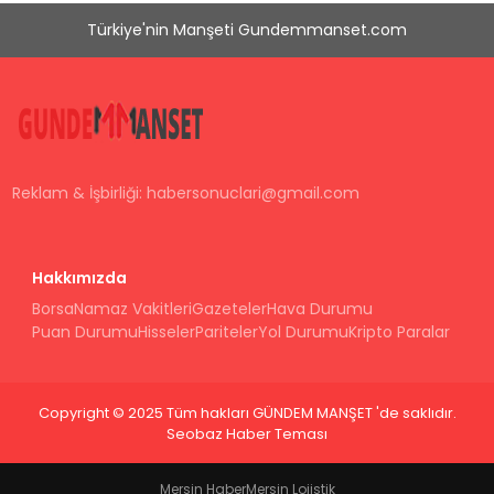
Türkiye'nin Manşeti Gundemmanset.com
Reklam & İşbirliği:
habersonuclari@gmail.com
Hakkımızda
Borsa
Namaz Vakitleri
Gazeteler
Hava Durumu
Puan Durumu
Hisseler
Pariteler
Yol Durumu
Kripto Paralar
Copyright © 2025 Tüm hakları GÜNDEM MANŞET 'de saklıdır.
Seobaz Haber Teması
Mersin Haber
Mersin Lojistik