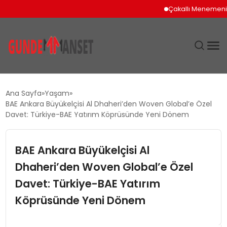
Çakallı Menemeni İçin
SIYASET
Ana Sayfa
Yaşam
BAE Ankara Büyükelçisi Al Dhaheri’den Woven Global’e Özel
DÜNYA
Davet: Türkiye-BAE Yatırım Köprüsünde Yeni Dönem
EKONOMI
BAE Ankara Büyükelçisi Al
Dhaheri’den Woven Global’e Özel
SPOR
Davet: Türkiye-BAE Yatırım
TEKNOLOJI
Köprüsünde Yeni Dönem
YAŞAM