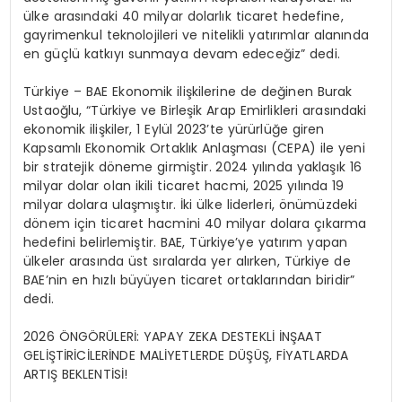
ülke arasındaki 40 milyar dolarlık ticaret hedefine,
gayrimenkul teknolojileri ve nitelikli yatırımlar alanında
en güçlü katkıyı sunmaya devam edeceğiz” dedi.
Türkiye –
BAE Ekonomik ilişkilerine de değinen Burak
Ustaoğlu,
“
Türkiye ve Birleşik Arap Emirlikleri arasındaki
ekonomik ilişkiler, 1 Eylül 2023’te yürürlüğe giren
Kapsamlı Ekonomik Ortaklık Anlaşması (CEPA) ile yeni
bir stratejik döneme girmiştir. 2024 yılında yaklaşık 16
milyar dolar olan ikili ticaret hacmi, 2025 yılında 19
milyar dolara ulaşmıştır. İki ülke liderleri, önümüzdeki
dönem için ticaret hacmini 40 milyar dolara çıkarma
hedefini belirlemiştir. BAE, Türkiye’ye yatırım yapan
ülkeler arasında üst sıralarda yer alırken, Türkiye de
BAE’nin en hızlı büyüyen ticaret ortaklarından biridir”
dedi.
2026 ÖNGÖRÜLERİ: YAPAY
ZEKA
DESTEKLİ İNŞAAT
GELİŞTİRİCİLERİNDE MALİYETLERDE DÜŞÜŞ, FİYATLARDA
ARTIŞ BEKLENTİSİ!