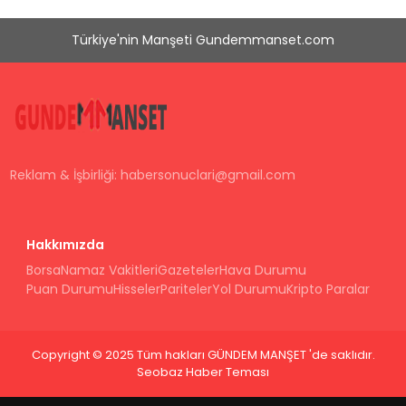
Türkiye'nin Manşeti Gundemmanset.com
Reklam & İşbirliği:
habersonuclari@gmail.com
Hakkımızda
Borsa
Namaz Vakitleri
Gazeteler
Hava Durumu
Puan Durumu
Hisseler
Pariteler
Yol Durumu
Kripto Paralar
Copyright © 2025 Tüm hakları GÜNDEM MANŞET 'de saklıdır.
Seobaz Haber Teması