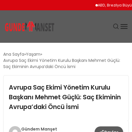
ABD, Brezilya Büyükelçis
SIYASET
Ana Sayfa
Yaşam
Avrupa Saç Ekimi Yönetim Kurulu Başkanı Mehmet Güçlü:
DÜNYA
Saç Ekiminin Avrupa’daki Öncü İsmi
EKONOMI
Avrupa Saç Ekimi Yönetim Kurulu
Başkanı Mehmet Güçlü: Saç Ekiminin
SPOR
Avrupa’daki Öncü İsmi
TEKNOLOJI
YAŞAM
Gündem Manşet