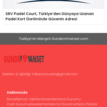
SRV Padel Court, Türkiye’den Dünyaya Uzanan
Padel Kort Üretiminde Güvenin Adresi
Türkiye'nin Manşeti Gundemmanset.com
Reklam & İşbirliği:
habersonuclari@gmail.com
Hakkımızda
Borsa
Namaz Vakitleri
Gazeteler
Hava Durumu
Puan Durumu
Hisseler
Pariteler
Yol Durumu
Kripto Paralar