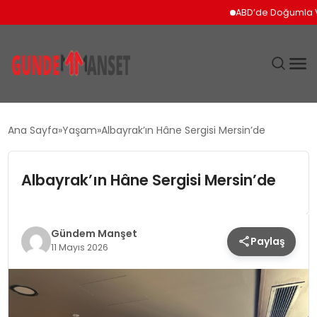
ABD’de Doğumla Vatand
SIYASET
Ana Sayfa
Yaşam
Albayrak’ın Hâne Sergisi Mersin’de
DÜNYA
Albayrak’ın Hâne Sergisi Mersin’de
EKONOMI
SPOR
Gündem Manşet
Paylaş
11 Mayıs 2026
TEKNOLOJI
YAŞAM