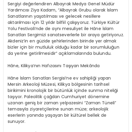
Sergiyi değerlendiren Albayrak Medya Genel Müdür
Yardımcısı Ziya
Kadam
, “Albayrak Grubu olarak İslam
Sanatlarının yaşatılması ve gelecek nesillere
aktarılması için 12 yıldır bilfiil çalışıyoruz. Türkiye Kültür
Yolu Festivali’nde de aynı mesuliyet ile
Hâne
İslam
Sanatları Sergimizi sanatseverlerle bir araya getiriyoruz.
Akdeniz’in en güzide şehirlerinden birinde yer almak
bizler için bir mutluluk olduğu kadar bir sorumluluğun
da yerine getirilmesidir” açıklamalarında bulundu.
Hâne
, Kilikya’nın Hafızasını Taşıyan Mekânda
Hâne
İslam Sanatları Sergisi’ne ev sahipliği yapan
Mersin Arkeoloji Müzesi, Kilikya bölgesinin tarihsel
birikimini kronolojik bir bütünlük içinde sunma niteliği
taşıyor. Paleolitik çağdan Cumhuriyet dönemine
uzanan geniş bir zaman yelpazesini “Zaman Tüneli”
temasıyla ziyaretçilerine sunan müze; arkeolojik
eserlerin yanında yaşayan bir kültürel bellek de
sunuyor.