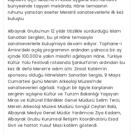
bünyesinde taşıyan mekânda,
Hâne
temasının
ruhunu yansıtan eserler Mersinli sanatseverlerle ilk kez
buluştu.
Albayrak Grubu’nun 12 yıldır titizlikle sürdürdüğü İslam
Sanatları Sergileri, bu yıl
Hâne
temasıyla
sanatseverlerle buluşmaya devam ediyor. Tophane-i
Âmire’deki
açılış programının ardından yalnızca bir ay
içinde 100.000’e yakın misafiri ağırlayan
Hâne
, Türkiye
Kültür Yolu Festivali rotasında Şanlıurfa’nın ardından bu
kez ilk defa Mersin’e adım attı. Ziraat
Katılım’ın
sponsoru olduğu
Hâne
İslam Sanatları Sergisi, 9 Mayıs
Cumartesi günü Mersin Arkeoloji Müzesi’nde
sanatseverleri ağırladı. Yoğun bir ilgiyle karşılanan
serginin açılışına Kültür ve Turizm Bakanlığı Yaşayan
Miras ve Kültürel Etkinlikler Genel Müdürü Selim Terzi,
Mersin Arkeoloji Müzesi Müdürü Songül Ceylan Bala,
Albayrak Medya Genel Müdür Yardımcısı Ziya
Kadam
,
Albayrak Grubu Kurumsal İletişim Koordinatörü Esad
Sivri ve hattat Yusuf Mazı katılım gösterdi.