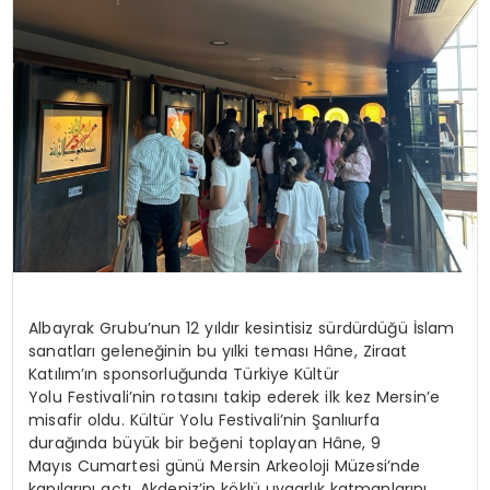
Albayrak Grubu’nun 12 yıldır kesintisiz sürdürdüğü İslam
sanatları geleneğinin bu yılki teması
Hâne
, Ziraat
Katılım’ın
sponsorluğunda Türkiye Kültür
Yolu Festivali’nin rotasını takip ederek ilk kez Mersin’e
misafir oldu. Kültür Yolu Festivali’nin Şanlıurfa
durağında büyük bir beğeni toplayan
Hâne
, 9
Mayıs Cumartesi günü Mersin Arkeoloji Müzesi’nde
kapılarını açtı. Akdeniz’in köklü uygarlık katmanlarını