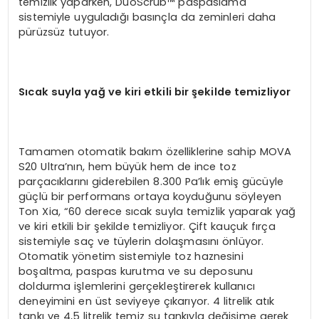
temizlik yaparken, DuoScrub™ paspaslama
sistemiyle uyguladığı basınçla da zeminleri daha
pürüzsüz tutuyor.
Sıcak suyla yağ ve kiri etkili bir şekilde temizliyor
Tamamen otomatik bakım özelliklerine sahip MOVA
S20 Ultra’nın, hem büyük hem de ince toz
parçacıklarını giderebilen 8.300 Pa’lık emiş gücüyle
güçlü bir performans ortaya koyduğunu söyleyen
Ton Xia, “60 derece sıcak suyla temizlik yaparak yağ
ve kiri etkili bir şekilde temizliyor. Çift kauçuk fırça
sistemiyle saç ve tüylerin dolaşmasını önlüyor.
Otomatik yönetim sistemiyle toz haznesini
boşaltma, paspas kurutma ve su deposunu
doldurma işlemlerini gerçekleştirerek kullanıcı
deneyimini en üst seviyeye çıkarıyor. 4 litrelik atık
tankı ve 4,5 litrelik temiz su tankıyla değişime gerek