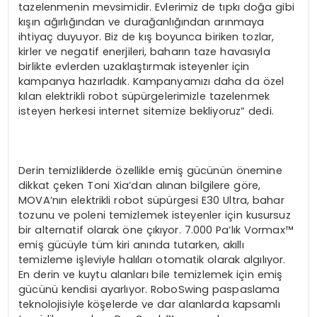
tazelenmenin mevsimidir. Evlerimiz de tıpkı doğa gibi
kışın ağırlığından ve durağanlığından arınmaya
ihtiyaç duyuyor. Biz de kış boyunca biriken tozlar,
kirler ve negatif enerjileri, baharın taze havasıyla
birlikte evlerden uzaklaştırmak isteyenler için
kampanya hazırladık. Kampanyamızı daha da özel
kılan elektrikli robot süpürgelerimizle tazelenmek
isteyen herkesi internet sitemize bekliyoruz” dedi.
Derin temizliklerde özellikle emiş gücünün önemine
dikkat çeken Toni Xia’dan alınan bilgilere göre,
MOVA’nın elektrikli robot süpürgesi E30 Ultra, bahar
tozunu ve poleni temizlemek isteyenler için kusursuz
bir alternatif olarak öne çıkıyor. 7.000 Pa’lık Vormax™
emiş gücüyle tüm kiri anında tutarken, akıllı
temizleme işleviyle halıları otomatik olarak algılıyor.
En derin ve kuytu alanları bile temizlemek için emiş
gücünü kendisi ayarlıyor. RoboSwing paspaslama
teknolojisiyle köşelerde ve dar alanlarda kapsamlı