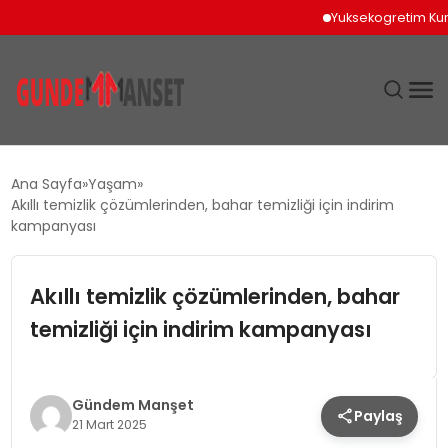
Yuksekogretim Kurulunda
SIYASET
Ana Sayfa
Yaşam
Akıllı temizlik çözümlerinden, bahar temizliği için indirim
DÜNYA
kampanyası
EKONOMI
Akıllı temizlik çözümlerinden, bahar
temizliği için indirim kampanyası
SPOR
TEKNOLOJI
Gündem Manşet
Paylaş
21 Mart 2025
YAŞAM