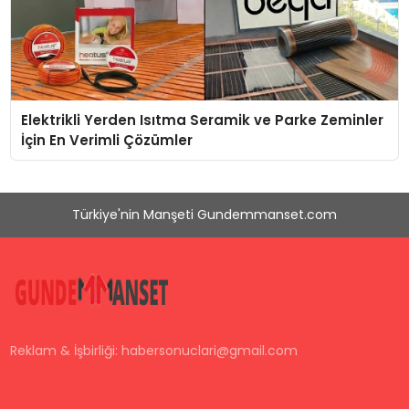
Elektrikli Yerden Isıtma Seramik ve Parke Zeminler
İçin En Verimli Çözümler
Türkiye'nin Manşeti Gundemmanset.com
Reklam & İşbirliği:
habersonuclari@gmail.com