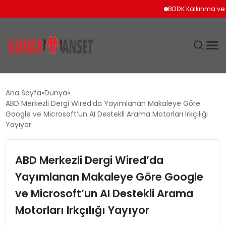
BDDK Kalkınma ve Yatır
SIYASET
Ana Sayfa
Dünya
ABD Merkezli Dergi Wired’da Yayımlanan Makaleye Göre
DÜNYA
Google ve Microsoft’un AI Destekli Arama Motorları Irkçılığı
Yayıyor
EKONOMI
ABD Merkezli Dergi Wired’da
SPOR
Yayımlanan Makaleye Göre Google
ve Microsoft’un AI Destekli Arama
TEKNOLOJI
Motorları Irkçılığı Yayıyor
YAŞAM