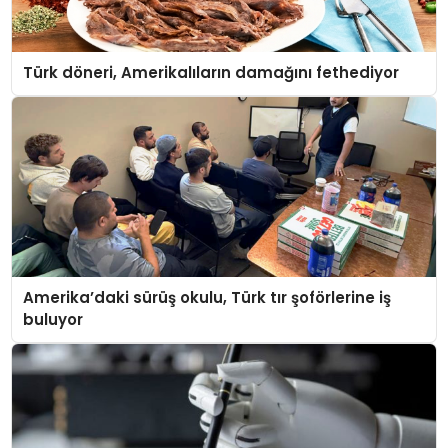
Türk döneri, Amerikalıların damağını fethediyor
Amerika’daki sürüş okulu, Türk tır şoförlerine iş
buluyor