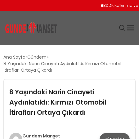
BDDK Kalkınma ve Yatırı
SIYASET
Ana Sayfa
Gündem
8 Yaşındaki Narin Cinayeti Aydınlatıldı: Kırmızı Otomobil
DÜNYA
İtirafları Ortaya Çıkardı
EKONOMI
8 Yaşındaki Narin Cinayeti
Aydınlatıldı: Kırmızı Otomobil
SPOR
İtirafları Ortaya Çıkardı
TEKNOLOJI
YAŞAM
Gündem Manşet