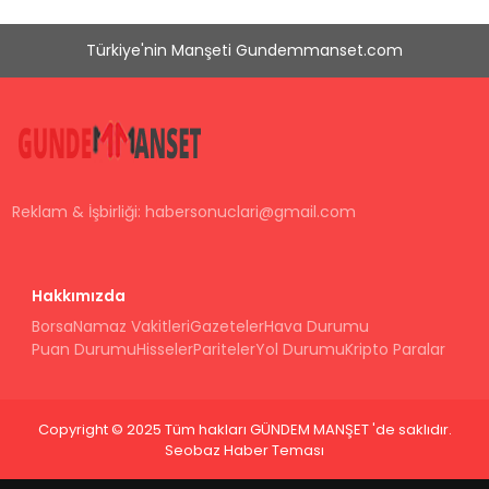
Türkiye'nin Manşeti Gundemmanset.com
Reklam & İşbirliği:
habersonuclari@gmail.com
Hakkımızda
Borsa
Namaz Vakitleri
Gazeteler
Hava Durumu
Puan Durumu
Hisseler
Pariteler
Yol Durumu
Kripto Paralar
Copyright © 2025 Tüm hakları GÜNDEM MANŞET 'de saklıdır.
Seobaz Haber Teması