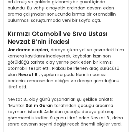
örtülmüş ve çalılarla gizlenmiş bir çuval içinde
bulundu. Bu vahşi cinayetin ardından devam eden
arama çalışmaları sonucunda kırmızı bir otomobilin
bulunması soruşturmada yeni bir sayfa açtı.
Kırmızı Otomobil ve Sıva Ustası
Nevzat B’nin İfadesi
Jandarma ekipleri,
dereye çıkan yol ve çevredeki tüm
kamera kayıtlarını inceleyerek, kaybolan kızın son
görüldüğü tarihte olay yerine park eden bir kırmızı
otomobili tespit etti. Plakası belirlenen araç sürücüsü
olan
Nevzat B.
, yapılan sorguda Narin’in cansız
bedenini amcasından aldığını ve dereye gömdüğünü
itiraf etti.
Nevzat B., olay günü yaşananları şu şekilde anlattı:
“Muhtar
Salim Güran
tarafından çocuğu aracıma
koymam istendi. Ardından çocuğu dereye götürüp
gömmemi istediler. Suçunu itiraf eden Nevzat B., daha
sonra davanın seyrini değiştirecek önemli bilgiler verdi.